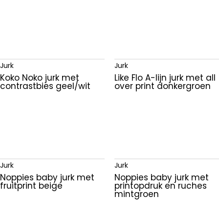
T-shirt
Top
Truien
Tuinbroek
Jurk
Jurk
Vest
Koko Noko jurk met
Like Flo A-lijn jurk met all
contrastbies geel/wit
over print donkergroen
Zwemshort
Jurk
Jurk
Noppies baby jurk met
Noppies baby jurk met
fruitprint beige
printopdruk en ruches
mintgroen