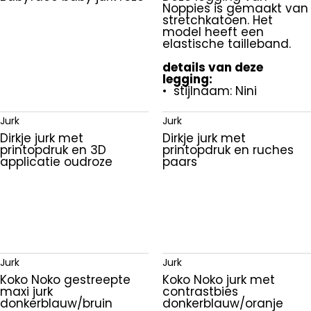
Noppies is gemaakt van
92
Jeans
stretchkatoen. Het
Noppies
model heeft een
Jumpsuit
elastische tailleband.
Quapi
Jurk
details van deze
Your Wishes
legging:
Korte broek
• stijlnaam: Nini
Legging
Jurk
Jurk
Longsleeve
Dirkje jurk met
Dirkje jurk met
printopdruk en 3D
printopdruk en ruches
applicatie oudroze
paars
Polo
Rok
Romper
Schoenen
Sweater
Jurk
Jurk
Koko Noko gestreepte
Koko Noko jurk met
Sweatshort
maxi jurk
contrastbies
donkerblauw/bruin
donkerblauw/oranje