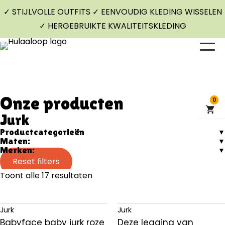
✓ STIJLVOLLE OUTFITS ✓ EENVOUDIG KLEDING WISSELEN
✓ HERGEBRUIKTE KWALITEITSKLEDING
Onze producten
0
Jurk
Productcategorieën
Maten:
Blouse
Merken:
62
Boxpak
Reset filters
Babyface
68
Toont alle 17 resultaten
Broek
Dirkje
80
Gilet
Koko Noko
Jurk
Jurk
86
Jas
Like Flo
Babyface baby jurk roze
Deze legging van