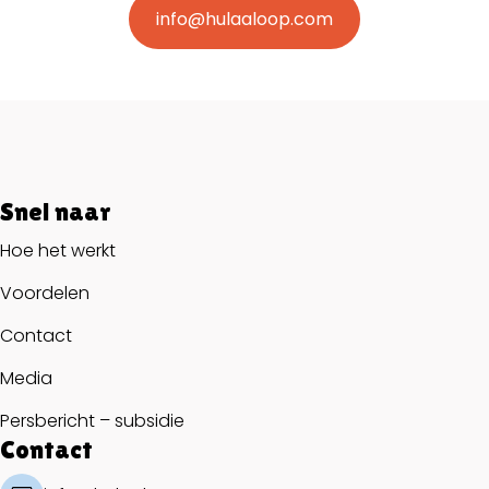
hebt altijd 14 dagen bedenktijd waarbij je zonder reden
info@hulaaloop.com
de kleding kan terugsturen en het abonnement kan
stoppen.
Snel naar
Hoe het werkt
Voordelen
Contact
Media
Persbericht – subsidie
Contact