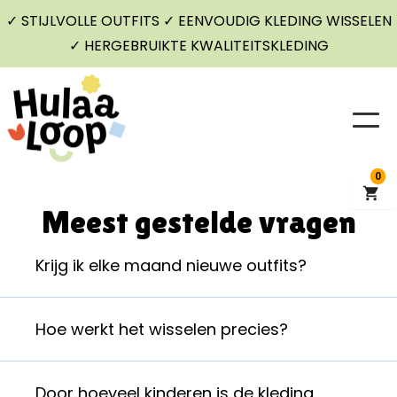
✓ STIJLVOLLE OUTFITS ✓ EENVOUDIG KLEDING WISSELEN
✓ HERGEBRUIKTE KWALITEITSKLEDING
0
Meest gestelde vragen
Krijg ik elke maand nieuwe outfits?
Nee. Je betaalt een vast bedrag per maand en je mag
Hoe werkt het wisselen precies?
de Hulaaloop kleding wisselen wanneer het jou het beste
uitkomt. Dit mag voor dezelfde maat of voor een maat
Tot de leeftijd van 2 jaar hebben kinderen 8 verschillende
groter.
Door hoeveel kinderen is de kleding