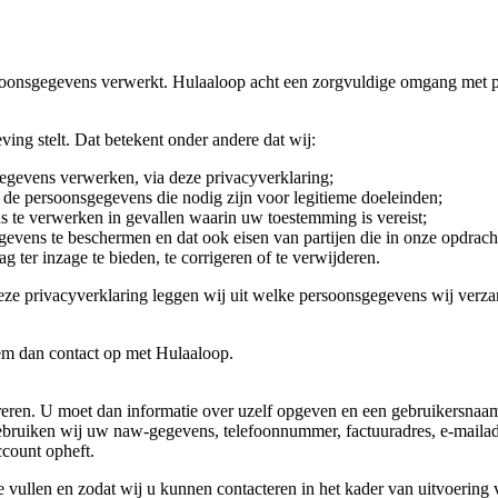
oonsgegevens verwerkt. Hulaaloop acht een zorgvuldige omgang met p
ing stelt. Dat betekent onder andere dat wij:
egevens verwerken, via deze privacyverklaring;
n de persoonsgegevens die nodig zijn voor legitieme doeleinden;
te verwerken in gevallen waarin uw toestemming is vereist;
vens te beschermen en dat ook eisen van partijen die in onze opdrac
er inzage te bieden, te corrigeren of te verwijderen.
eze privacyverklaring leggen wij uit welke persoonsgegevens wij verz
neem dan contact op met Hulaaloop.
treren. U moet dan informatie over uzelf opgeven en een gebruikersna
bruiken wij uw naw-gegevens, telefoonnummer, factuuradres, e-maila
ccount opheft.
te vullen en zodat wij u kunnen contacteren in het kader van uitvoerin