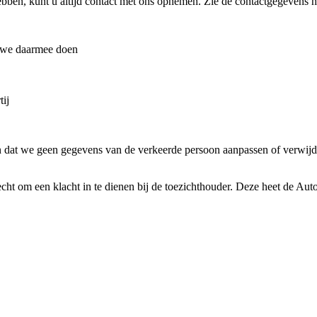
bben, kunt u altijd contact met ons opnemen. Zie de contactgegevens h
t we daarmee doen
tij
ten dat we geen gegevens van de verkeerde persoon aanpassen of verwijd
 recht om een klacht in te dienen bij de toezichthouder. Deze heet de Aut