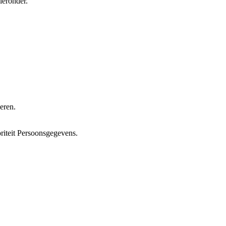
ieronder.
eren.
oriteit Persoonsgegevens.