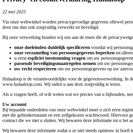
22 mei 2025
Via onze webwinkel worden privacygevoelige gegevens oftewel pers
door ons dan ook zorgvuldig verwerkt en beveiligd.
Bij onze verwerking houden wij ons aan de eisen die de privacywetgev
onze doeleinden duidelijk specificeren
voordat wij persoonsg
onze verzameling van persoonsgegevens beperken
tot allee
u eerst
expliciet toestemming vragen
om uw persoonsgegevens 
passende beveiligingsmaatregelen nemen
om uw persoonsgege
uw recht respecteren
om uw persoonsgegevens op uw aanvraag t
Hulaaloop is de verantwoordelijke voor de gegevensverwerking. In d
www.hulaaloop.com. Wij raden u aan deze zorgvuldig te lezen.
Als u vragen heeft, of wilt weten wat we precies van u bijhouden, 
Uw account
Bij bepaalde onderdelen van onze webwinkel moet u zich eerst regis
met die gebruikersnaam en een zelfgekozen wachtwoord. Hiervoor ge
contract die we met u sluiten. Wij bewaren deze informatie tot u het a
Wij bewaren deze informatie zodat u ze niet steeds opnieuw in hoeft 