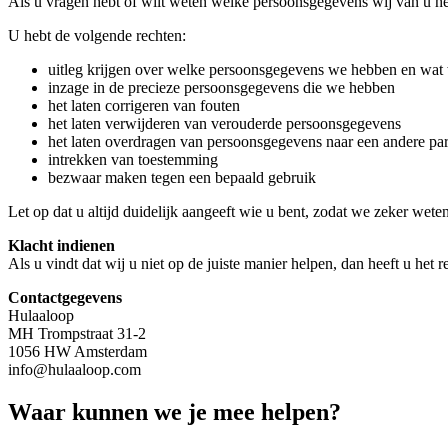
Als u vragen hebt of wilt weten welke persoonsgegevens wij van u he
U hebt de volgende rechten:
uitleg krijgen over welke persoonsgegevens we hebben en wa
inzage in de precieze persoonsgegevens die we hebben
het laten corrigeren van fouten
het laten verwijderen van verouderde persoonsgegevens
het laten overdragen van persoonsgegevens naar een andere par
intrekken van toestemming
bezwaar maken tegen een bepaald gebruik
Let op dat u altijd duidelijk aangeeft wie u bent, zodat we zeker we
Klacht indienen
Als u vindt dat wij u niet op de juiste manier helpen, dan heeft u het
Contactgegevens
Hulaaloop
MH Trompstraat 31-2
1056 HW Amsterdam
info@hulaaloop.com
Waar kunnen we je mee helpen?