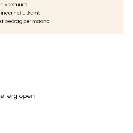
n verstuurd
nneer het uitkomt
ast bedrag per maand
el erg open