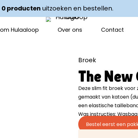
t
 ✓ EENVOUDIG KLEDING WISSELEN ✓ HERGEBRUI
0
producten
uitzoeken en bestellen.
om Hulaaloop
Over ons
Contact
Broek
The New 
Deze slim fit broek voor
gemaakt van katoen (duu
een elastische tailleba
Was instructies: Wasbaa
Bestel eerst een pak