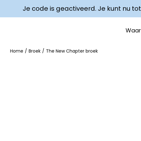
Je code is geactiveerd. Je kunt nu to
✓ STIJLVOLLE OUTFITS
Waar
Home
/
Broek
/
The New Chapter broek