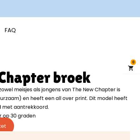
KTE KWALITEITSKLEDING
FAQ
0
Chapter broek
 zowel meisjes als jongens van The New Chapter is
rzaam) en heeft een all over print. Dit model heeft
nd met aantrekkoord.
r op 30 graden
ket