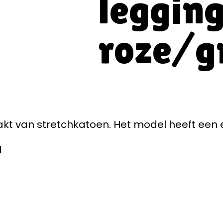
leggin
roze/g
akt van stretchkatoen. Het model heeft een e
d