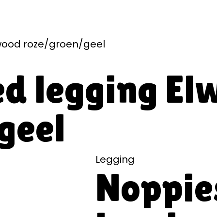
lwood roze/groen/geel
ed legging El
geel
Legging
Noppie