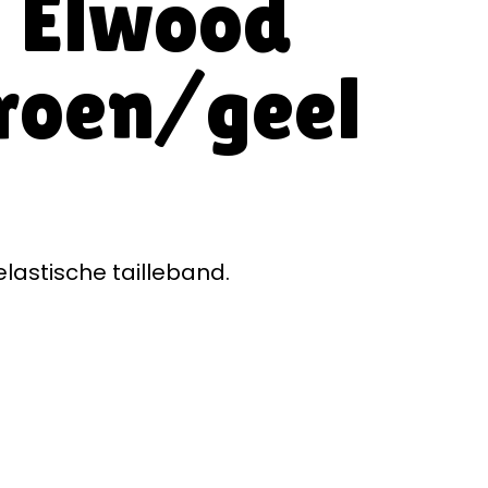
g Elwood
roen/geel
lastische tailleband.