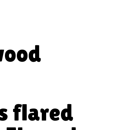
wood
s flared