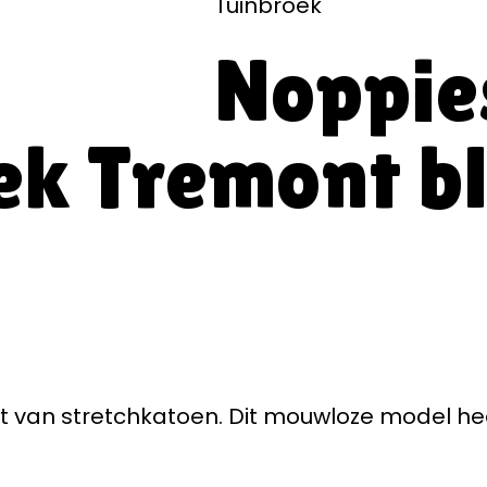
Tuinbroek
Noppie
ek Tremont b
t van stretchkatoen. Dit mouwloze model hee