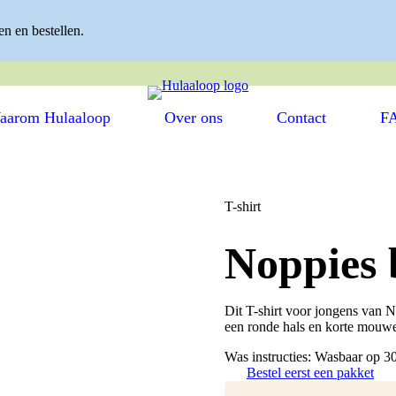
n en bestellen.
ITS ✓ EENVOUDIG KLEDING WISSELEN ✓ HERGEBRUIKTE
aarom Hulaaloop
Over ons
Contact
F
T-shirt
Noppies 
Dit T-shirt voor jongens van 
een ronde hals en korte mouwen
Was instructies: Wasbaar op 3
Bestel eerst een pakket