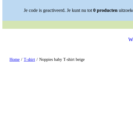
Spring naar content
Je code is geactiveerd. Je kunt nu tot
0
producten
uitzoeke
✓ STIJLVOLLE OUTF
W
Home
/
T-shirt
/
Noppies baby T-shirt beige