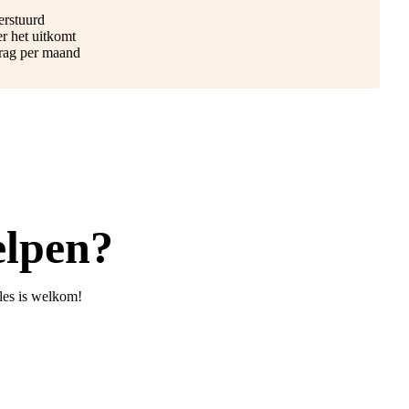
erstuurd
r het uitkomt
drag per maand
elpen?
les is welkom!