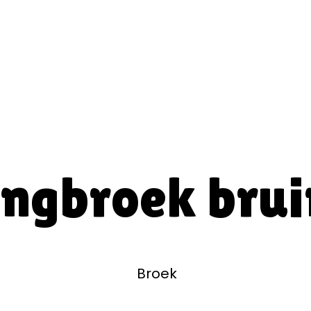
gingbroek brui
Broek