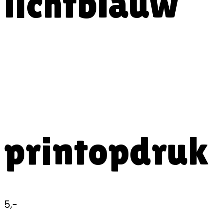
lichtblauw
printopdruk 
5,-