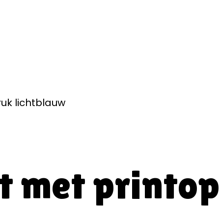
ruk lichtblauw
rt met printo