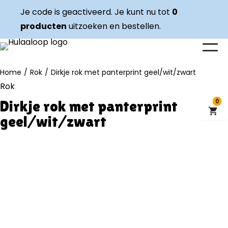
✓ STIJLVOLLE OUTFITS ✓ EENVOUDIG KLEDING WISSELEN
Je code is geactiveerd. Je kunt nu tot
0
producten
✓ HERGEBRUIKTE KWALITEITSKLEDING
uitzoeken en bestellen.
Home
/
Rok
/
Dirkje rok met panterprint geel/wit/zwart
Rok
Dirkje rok met panterprint
0
geel/wit/zwart