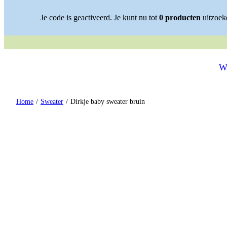
Spring naar content
Je code is geactiveerd. Je kunt nu tot
0
producten
uitzoeke
✓ STIJLVOLLE OUTF
W
Home
/
Sweater
/
Dirkje baby sweater bruin