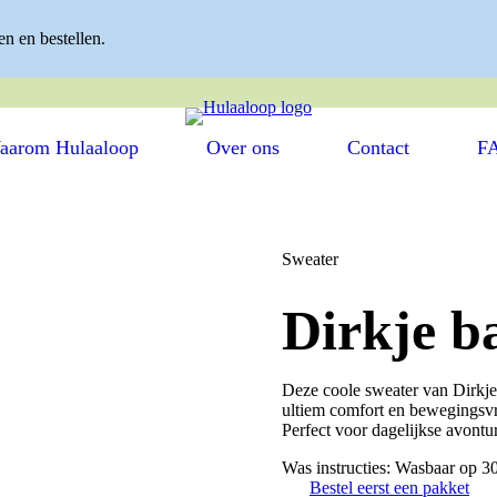
n en bestellen.
ITS ✓ EENVOUDIG KLEDING WISSELEN ✓ HERGEBRUIKTE
aarom Hulaaloop
Over ons
Contact
F
Sweater
Dirkje b
Deze coole sweater van Dirkje
ultiem comfort en bewegingsvri
Perfect voor dagelijkse avontu
Was instructies: Wasbaar op 3
Bestel eerst een pakket