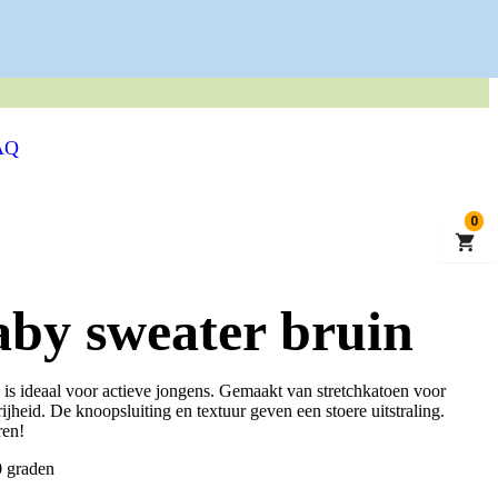
 KWALITEITSKLEDING
AQ
0
aby sweater bruin
 is ideaal voor actieve jongens. Gemaakt van stretchkatoen voor
jheid. De knoopsluiting en textuur geven een stoere uitstraling.
ren!
0 graden