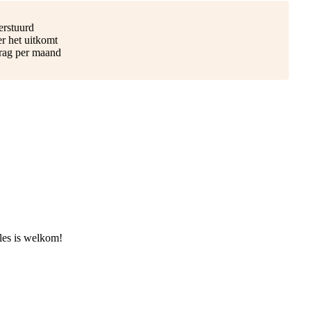
erstuurd
r het uitkomt
drag per maand
les is welkom!