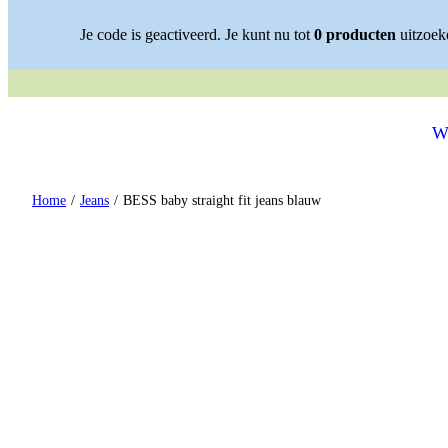
Spring naar content
Je code is geactiveerd. Je kunt nu tot
0
producten
uitzoeke
✓ STIJLVOLLE OUTF
W
Home
/
Jeans
/
BESS baby straight fit jeans blauw