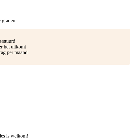
0 graden
erstuurd
r het uitkomt
drag per maand
les is welkom!