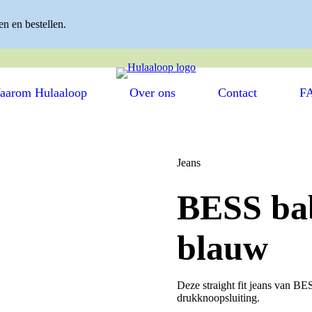
n en bestellen.
ITS ✓ EENVOUDIG KLEDING WISSELEN ✓ HERGEBRUIKTE
aarom Hulaaloop
Over ons
Contact
F
Jeans
BESS bab
blauw
Deze straight fit jeans van BE
drukknoopsluiting.