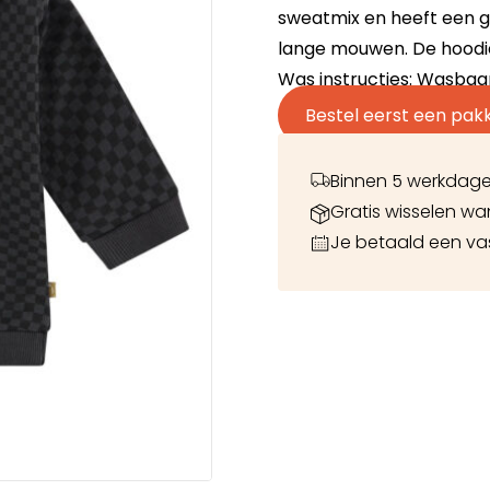
sweatmix en heeft een g
lange mouwen. De hoodie
Was instructies: Wasbaa
Bestel eerst een pak
Binnen 5 werkdage
Gratis wisselen wa
Je betaald een v