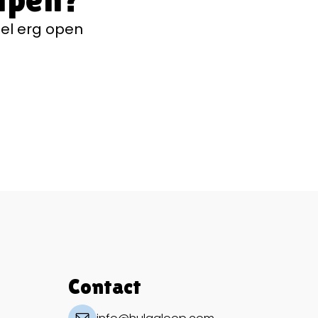
el erg open
Contact