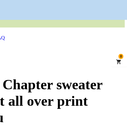
 KWALITEITSKLEDING
AQ
0
Chapter sweater
 all over print
u