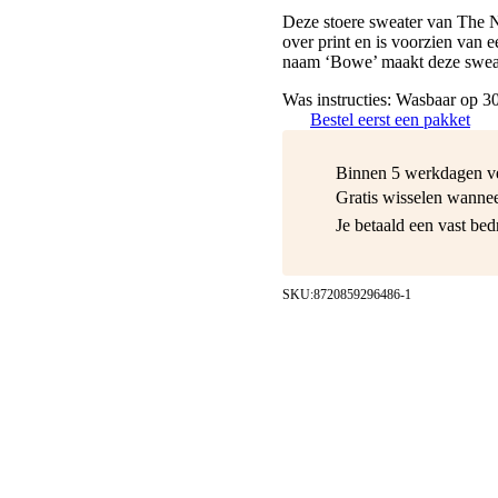
Deze stoere sweater van The Ne
over print en is voorzien van 
naam ‘Bowe’ maakt deze sweate
Was instructies: Wasbaar op 3
Bestel eerst een pakket
Binnen 5 werkdagen v
Gratis wisselen wannee
Je betaald een vast be
SKU:
8720859296486-1