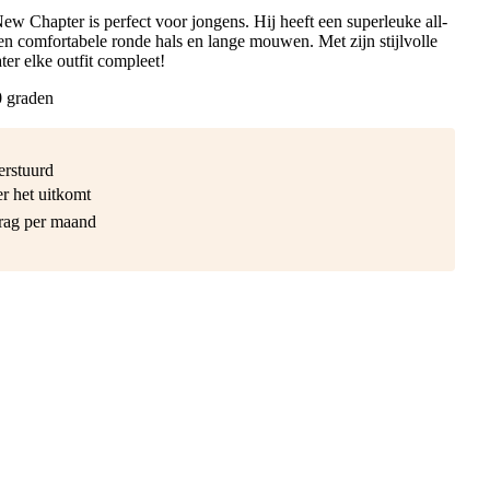
w Chapter is perfect voor jongens. Hij heeft een superleuke all-
een comfortabele ronde hals en lange mouwen. Met zijn stijlvolle
r elke outfit compleet!
0 graden
erstuurd
r het uitkomt
drag per maand