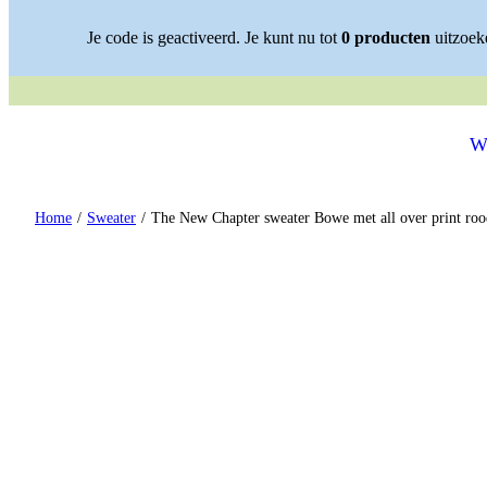
Spring naar content
Je code is geactiveerd. Je kunt nu tot
0
producten
uitzoeke
✓ STIJLVOLLE OUTF
W
Home
/
Sweater
/
The New Chapter sweater Bowe met all over print roo