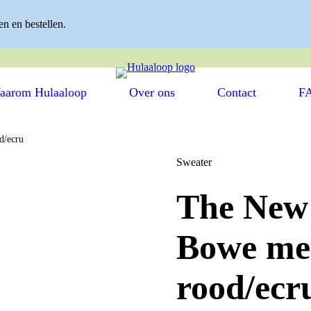
n en bestellen.
ITS ✓ EENVOUDIG KLEDING WISSELEN ✓ HERGEBRUIKTE
aarom Hulaaloop
Over ons
Contact
F
d/ecru
Sweater
The New 
Bowe met
rood/ecr